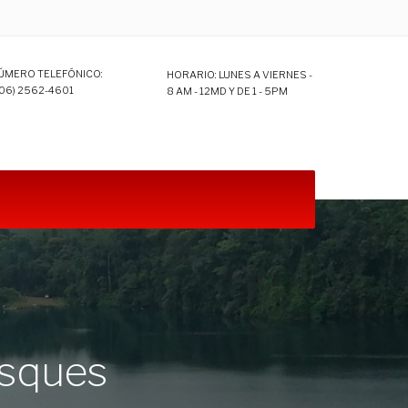
ÚMERO TELEFÓNICO:
HORARIO: LUNES A VIERNES -
06) 2562-4601
8 AM - 12MD Y DE 1 - 5PM
osques