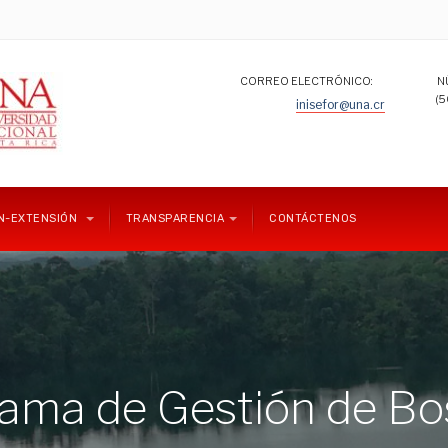
CORREO ELECTRÓNICO:
N
(5
inisefor@una.cr
ÓN-EXTENSIÓN
TRANSPARENCIA
CONTÁCTENOS
ama de Gestión de B